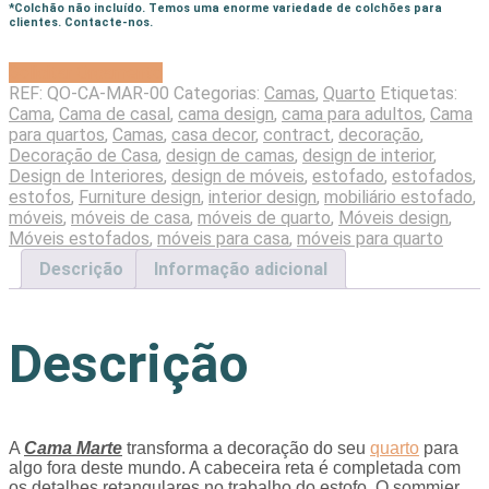
*Colchão não incluído. Temos uma enorme variedade de colchões para
clientes. Contacte-nos.
Solicitar Orçamento
REF:
QO-CA-MAR-00
Categorias:
Camas
,
Quarto
Etiquetas:
Cama
,
Cama de casal
,
cama design
,
cama para adultos
,
Cama
para quartos
,
Camas
,
casa decor
,
contract
,
decoração
,
Decoração de Casa
,
design de camas
,
design de interior
,
Design de Interiores
,
design de móveis
,
estofado
,
estofados
,
estofos
,
Furniture design
,
interior design
,
mobiliário estofado
,
móveis
,
móveis de casa
,
móveis de quarto
,
Móveis design
,
Móveis estofados
,
móveis para casa
,
móveis para quarto
Descrição
Informação adicional
Descrição
A
Cama Marte
transforma a decoração do seu
quarto
para
algo fora deste mundo. A cabeceira reta é completada com
os detalhes retangulares no trabalho do estofo. O sommier