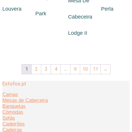
Mesa De
Louvera
Perla
Park
Cabeceira
Lodge II
1
2
3
4
…
9
10
11
→
Estofos.pt
Camas
Mesas de Cabeceira
Banquetas
Cómodas
Sofás
Cadeirões
Cadeiras