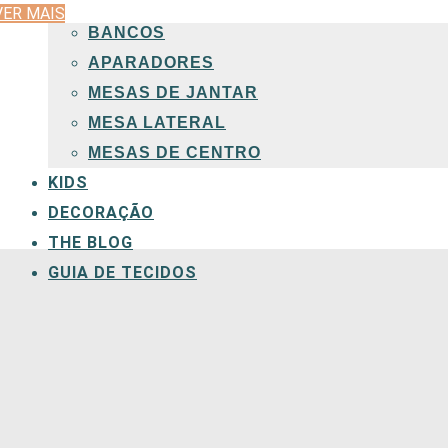
CADEIRAS
VER MAIS
BANCOS
APARADORES
MESAS DE JANTAR
MESA LATERAL
Entregas em todo o país
MESAS DE CENTRO
KIDS
DECORAÇÃO
THE BLOG
GUIA DE TECIDOS
Sofás
VER TODOS