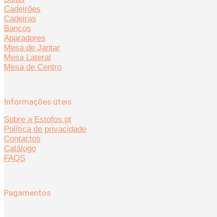
Cadeirões
Cadeiras
Bancos
Aparadores
Mesa de Jantar
Mesa Lateral
Mesa de Centro
Informações úteis
Sobre a Estofos.pt
Política de privacidade
Contactos
Catálogo
FAQS
Pagamentos