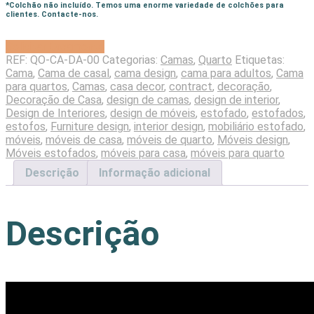
*Colchão não incluído. Temos uma enorme variedade de colchões para
clientes. Contacte-nos.
Solicitar Orçamento
REF:
QO-CA-DA-00
Categorias:
Camas
,
Quarto
Etiquetas:
Cama
,
Cama de casal
,
cama design
,
cama para adultos
,
Cama
para quartos
,
Camas
,
casa decor
,
contract
,
decoração
,
Decoração de Casa
,
design de camas
,
design de interior
,
Design de Interiores
,
design de móveis
,
estofado
,
estofados
,
estofos
,
Furniture design
,
interior design
,
mobiliário estofado
,
móveis
,
móveis de casa
,
móveis de quarto
,
Móveis design
,
Móveis estofados
,
móveis para casa
,
móveis para quarto
Descrição
Informação adicional
Descrição