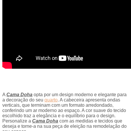
A
Cama Doha
opta por um design moderno e elegante para
a decoração do seu
quarto
. A cabeceira apresenta ondas
verticais, que terminam com um formato arredondado,
conferindo um ar moderno ao espaço. A cor suave do tecido
escolhido traz a elegância e o equilíbrio para o design.
Personalize a
Cama Doha
com as medidas e tecidos que
deseja e torne-a na sua peça de eleição na remodelação do