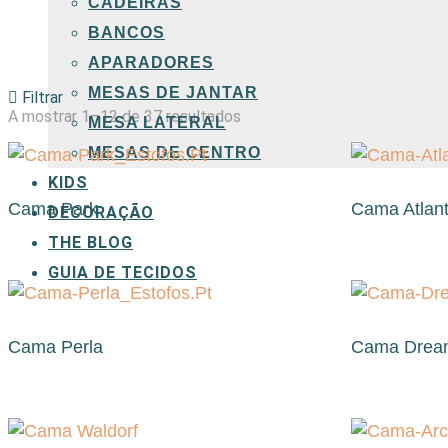
CADEIRAS
BANCOS
APARADORES
MESAS DE JANTAR
Filtrar
Ordenado
A mostrar 1–12 de 37 resultados
MESA LATERAL
por
MESAS DE CENTRO
popularidade
KIDS
Cama Park
Cama Atlant
DECORAÇÃO
THE BLOG
GUIA DE TECIDOS
Cama Perla
Cama Dream