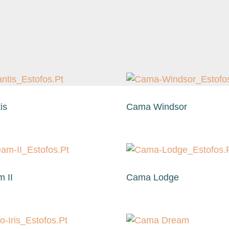
is
Cama Windsor
 II
Cama Lodge