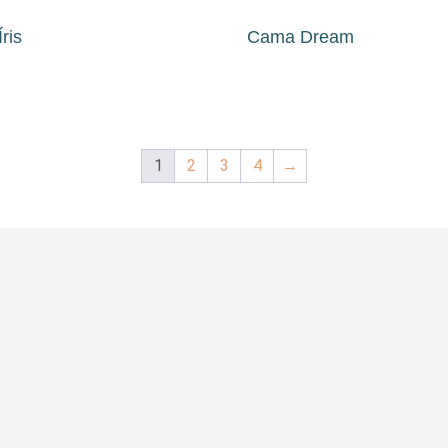
ris
Cama Dream
1
2
3
4
→