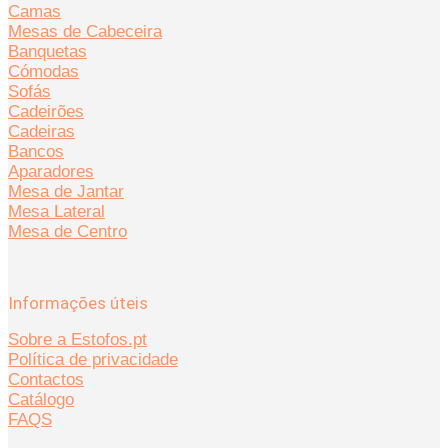
Camas
Mesas de Cabeceira
Banquetas
Cómodas
Sofás
Cadeirões
Cadeiras
Bancos
Aparadores
Mesa de Jantar
Mesa Lateral
Mesa de Centro
Informações úteis
Sobre a Estofos.pt
Política de privacidade
Contactos
Catálogo
FAQS