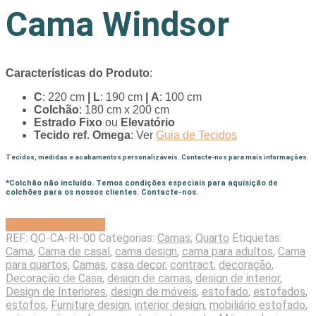
Cama Windsor
Características do Produto
:
C
: 220 cm
|
L
: 190 cm
| A
: 100 cm
Colchão
: 180 cm x 200 cm
Estrado Fixo
ou
Elevatório
Tecido ref. Omega
: Ver
Guia de Tecidos
Tecidos, medidas e acabamentos personalizáveis. Contacte-nos para mais informações.
*
Colchão não incluído. Temos condições especiais para aquisição de
colchões para os nossos clientes. Contacte-nos.
Solicitar Orçamento
REF:
QO-CA-RI-00
Categorias:
Camas
,
Quarto
Etiquetas:
Cama
,
Cama de casal
,
cama design
,
cama para adultos
,
Cama
para quartos
,
Camas
,
casa decor
,
contract
,
decoração
,
Decoração de Casa
,
design de camas
,
design de interior
,
Design de Interiores
,
design de móveis
,
estofado
,
estofados
,
estofos
,
Furniture design
,
interior design
,
mobiliário estofado
,