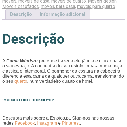
móveis
,
móveis de casa
,
móveis de quarto
,
Móveis design
,
Móveis estofados
,
móveis para casa
,
móveis para quarto
Descrição
Informação adicional
Descrição
A
Cama Windsor
pretende trazer a elegância e o luxo para
o seu espaço. A cor neutra do seu estofo torna-a numa peça
clássica e intemporal. O pormenor da costura na cabeceira
diferencia esta cama de qualquer outra cama, transformando
o seu
quarto
, num verdadeiro quarto de hotel.
*Medidas e Tecidos Personalizáveis*
Descubra mais sobre a Estofos.pt. Siga-nos nas nossas
redes
Facebook
,
Instagram
e
Pinterest
.