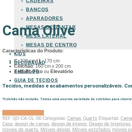
CADEIRAS
BANCOS
APARADORES
Cama Olive
MESAS DE JANTAR
MESA LATERAL
MESAS DE CENTRO
Características do Produto
:
KIDS
C
: 220 cm
|
L
: 170 cm
DECORAÇÃO
Colchão
: 160 cm x 200 cm
THE BLOG
Estrado Fixo
ou
Elevatório
GUIA DE TECIDOS
Tecidos, medidas e acabamentos personalizáveis. Co
*Colchão não incluído. Temos uma enorme variedade de colchões para cliente
Solicitar Orçamento
REF:
QO-CA-OL-00
Categorias:
Camas
,
Quarto
Etiquetas:
Cama
Casa
,
design de camas
,
design de interior
,
Design de Interiores
móveis de quarto
,
Móveis design
,
Móveis estofados
,
móveis p