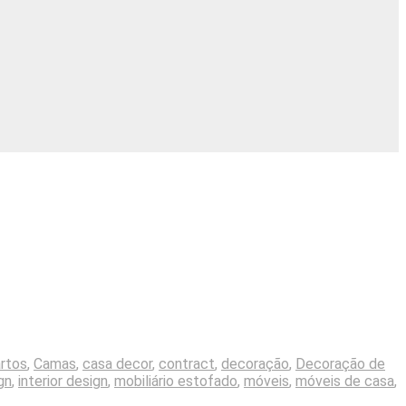
rtos
,
Camas
,
casa decor
,
contract
,
decoração
,
Decoração de
gn
,
interior design
,
mobiliário estofado
,
móveis
,
móveis de casa
,