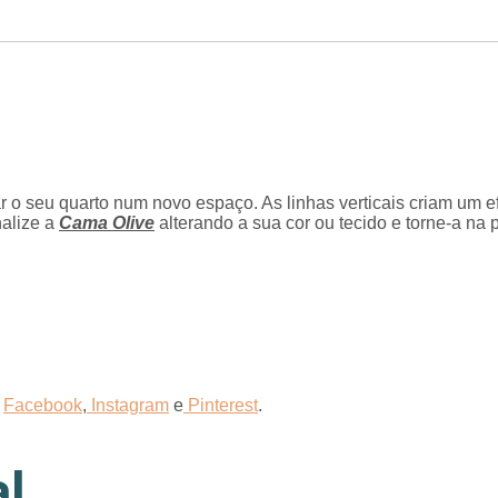
o seu quarto num novo espaço. As linhas verticais criam um e
nalize a
Cama Olive
alterando a sua cor ou tecido e torne-a n
s
Facebook
,
Instagram
e
Pinterest
.
l