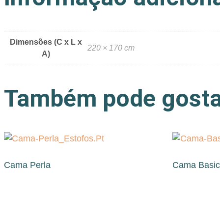
Dimensões (C x L x
220 × 170 cm
A)
Também pode gost
Cama Perla
Cama Basi