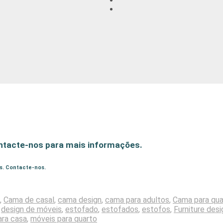
ntacte-nos para mais informações.
s. Contacte-nos.
,
Cama de casal
,
cama design
,
cama para adultos
,
Cama para qua
,
design de móveis
,
estofado
,
estofados
,
estofos
,
Furniture desi
ara casa
,
móveis para quarto