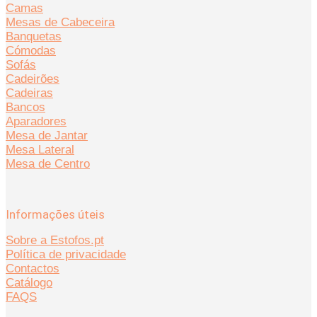
Camas
Mesas de Cabeceira
Banquetas
Cómodas
Sofás
Cadeirões
Cadeiras
Bancos
Aparadores
Mesa de Jantar
Mesa Lateral
Mesa de Centro
Informações úteis
Sobre a Estofos.pt
Política de privacidade
Contactos
Catálogo
FAQS