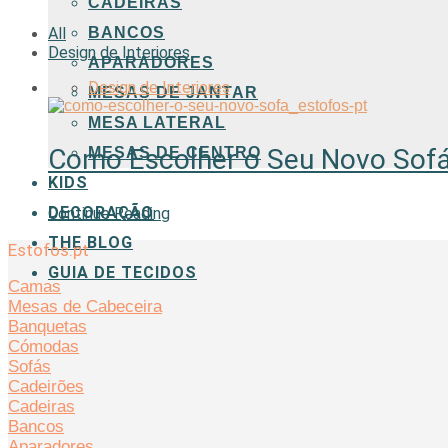
CADEIRAS
BANCOS
All
Design de Interiores
APARADORES
Design de Interiores
MESAS DE JANTAR
MESA LATERAL
Como Escolher o Seu Novo Sof
MESAS DE CENTRO
KIDS
DECORAÇÃO
Continue Reading
THE BLOG
Estofos.pt
GUIA DE TECIDOS
Camas
Mesas de Cabeceira
Banquetas
Cómodas
Sofás
Cadeirões
Cadeiras
Bancos
Aparadores