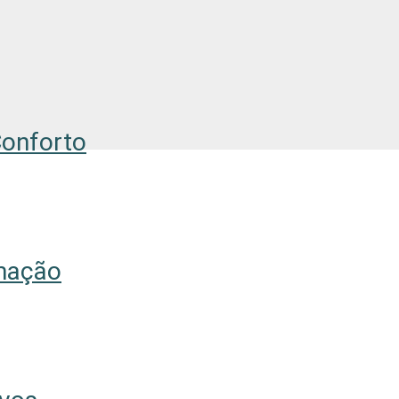
Conforto
mação