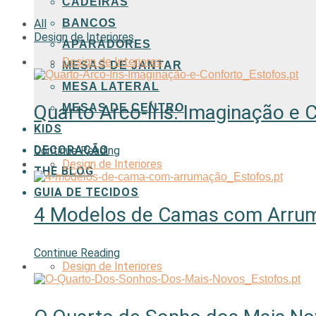
CADEIRAS
BANCOS
All
Design de Interiores
APARADORES
Design de Interiores
MESAS DE JANTAR
MESA LATERAL
Quarto Arco-Íris: Imaginação e 
MESAS DE CENTRO
KIDS
DECORAÇÃO
Continue Reading
Design de Interiores
THE BLOG
GUIA DE TECIDOS
4 Modelos de Camas com Arru
Continue Reading
Design de Interiores