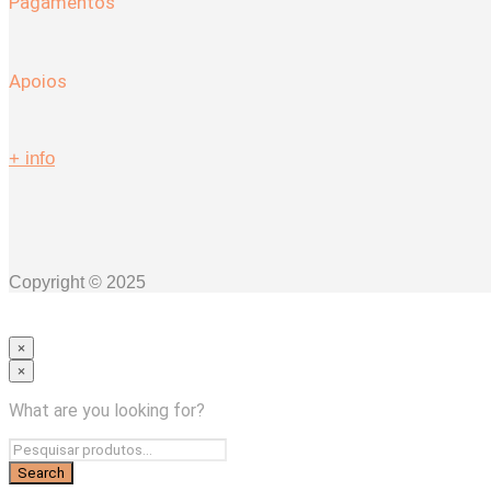
Pagamentos
Apoios
+ info
Copyright © 2025
×
×
Coleções
Coleção HERA
What are you looking for?
COLEÇÃO MAGNUS
Quarto
Camas
Mesas de Cabeceira