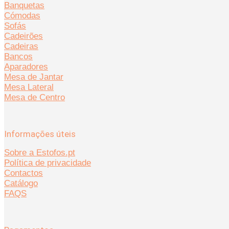
Banquetas
Cómodas
Sofás
Cadeirões
Cadeiras
Bancos
Aparadores
Mesa de Jantar
Mesa Lateral
Mesa de Centro
Informações úteis
Sobre a Estofos.pt
Política de privacidade
Contactos
Catálogo
FAQS