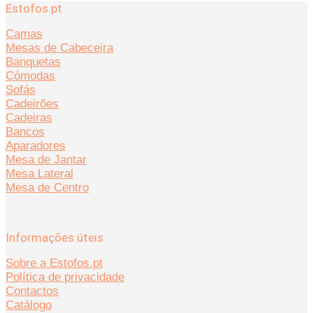
Estofos.pt
Camas
Mesas de Cabeceira
Banquetas
Cómodas
Sofás
Cadeirões
Cadeiras
Bancos
Aparadores
Mesa de Jantar
Mesa Lateral
Mesa de Centro
Informações úteis
Sobre a Estofos.pt
Política de privacidade
Contactos
Catálogo