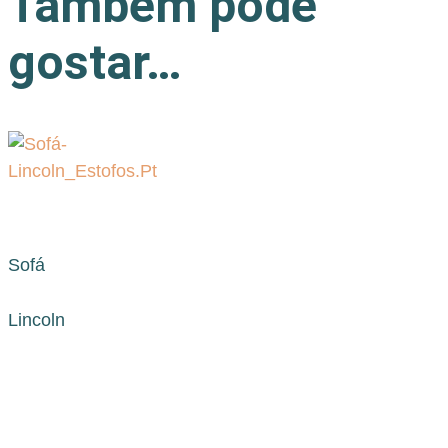
Também pode
gostar…
Sofá
Lincoln