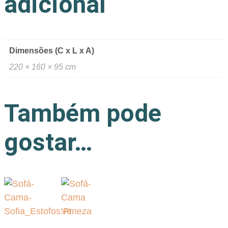
adicional
Dimensões (C x L x A)
220 × 160 × 95 cm
Também pode
gostar…