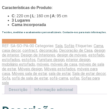
Características do Produto
:
C
: 220 cm
| L
: 160 cm
| A
: 95 cm
3 Lugares
Cama incorporada
Tecidos, medidas e acabamentos personalizáveis. Contacte-nos para mais informações.
Solicitar Orçamento
REF:
SA-SO-PA-00
Categorias:
Sala
,
Sofás
Etiquetas:
Cama
,
casa decor
,
contract
,
decoração
,
Decoração de Casa
,
design
de interior
,
Design de Interiores
,
design de móveis
,
estofado
,
estofados
,
estofos
,
Furniture design
,
interior design
,
mobiliário estofado
,
móveis
,
móveis de casa
,
móveis de sala
de estar
,
Móveis design
,
Móveis estofados
,
móveis para
casa
,
Móveis sala de estar
,
sala de estar
,
Sala de estar decor
,
Sofa
,
sofá de sala de estar
,
sofá-cama
,
sofas
,
Sofas para
sala
Descrição
Informação adicional