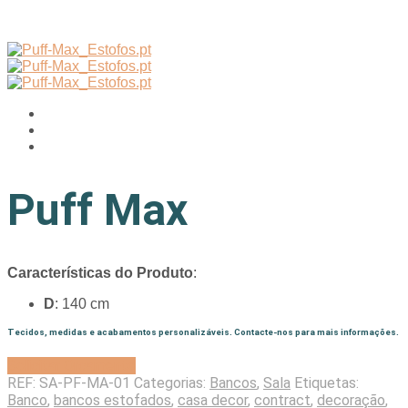
Puff Max
Características do Produto
:
D
: 140 cm
Tecidos, medidas e acabamentos personalizáveis. Contacte-nos para mais informações.
Solicitar Orçamento
REF:
SA-PF-MA-01
Categorias:
Bancos
,
Sala
Etiquetas:
Banco
,
bancos estofados
,
casa decor
,
contract
,
decoração
,