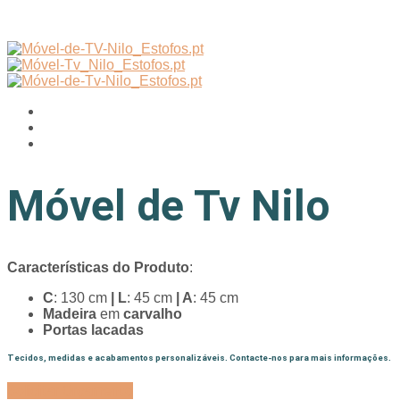
Móvel de Tv Nilo
Características do Produto
:
C
: 130 cm
| L
: 45 cm
| A
: 45 cm
Madeira
em
carvalho
Portas lacadas
Tecidos, medidas e acabamentos personalizáveis. Contacte-nos para mais informações.
Solicitar Orçamento