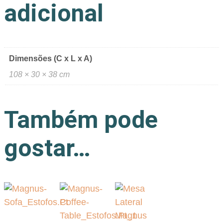
adicional
Dimensões (C x L x A)
108 × 30 × 38 cm
Também pode
gostar…