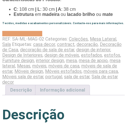
C
: 108 cm
| L
: 30 cm
| A
: 38 cm
Estrutura
em
madeira
ou
lacado brilho
ou
mate
Tecidos, medidas e acabamentos personalizáveis. Contacte-nos para mais informações.
Solicitar Orçamento
REF:
SA-ML-MAG-02
Categorias:
Coleções
,
Mesa Lateral
,
Sala
Etiquetas:
casa decor
,
contract
,
decoração
,
Decoração
de Casa
,
decoração de sala de estar
,
design de interior
,
Design de Interiores
,
design de móveis
,
estofados
,
estofos
,
Furniture design
,
interior design
,
mesa
,
mesa de apoio
,
mesa
lateral
,
Mesas
,
móveis
,
móveis de casa
,
móveis de sala de
estar
,
Móveis design
,
Móveis estofados
,
móveis para casa
,
Móveis sala de estar
,
portugal
,
sala de estar
,
Sala de estar
decor
Descrição
Informação adicional
Descrição