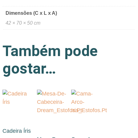
Dimensões (C x L x A)
42 × 70 × 50 cm
Também pode
gostar…
Cadeira Íris