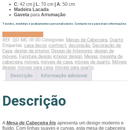
C
: 42 cm
| L
: 70 cm
| A
: 50 cm
Madeira Lacada
Gaveta
para
Arrumação
Tecidos, medidas e acabamentos personalizáveis. Contacte-nos para mais informações.
Solicitar Orçamento
REF:
QO-MC-IR-00
Categorias:
Mesas de Cabeceira
,
Quarto
Etiquetas:
casa decor
,
contract
,
decoração
,
Decoração de
Casa
,
design de interior
,
Design de Interiores
,
design de
móveis
,
Furniture design
,
interior design
,
Mesas
,
mesinha de
cabeceira
,
móveis
,
móveis de casa
,
móveis de quarto
,
Móveis
design
,
móveis para casa
,
móveis para quarto
Descrição
Informação adicional
Descrição
A
Mesa de Cabeceira Íris
apresenta um design moderno e
fluído. Com linhas suaves e curvas, esta mesa de cabeceira