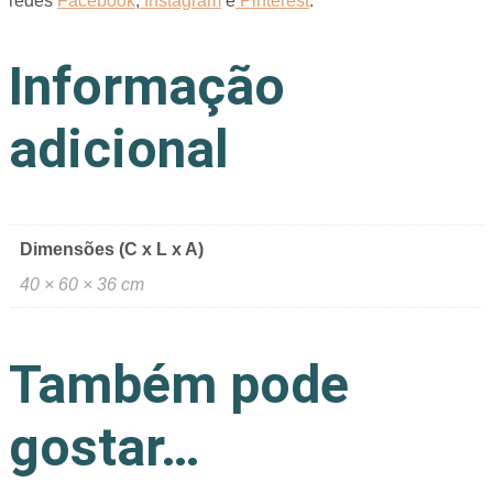
redes
Facebook
,
Instagram
e
Pinterest
.
Informação
adicional
Dimensões (C x L x A)
40 × 60 × 36 cm
Também pode
gostar…