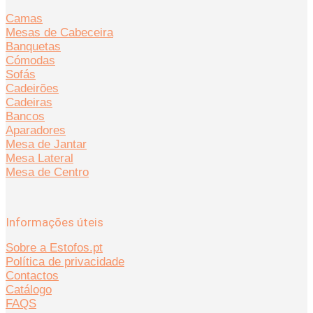
Camas
Mesas de Cabeceira
Banquetas
Cómodas
Sofás
Cadeirões
Cadeiras
Bancos
Aparadores
Mesa de Jantar
Mesa Lateral
Mesa de Centro
Informações úteis
Sobre a Estofos.pt
Política de privacidade
Contactos
Catálogo
FAQS