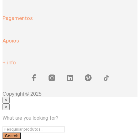
Pagamentos
Apoios
+ info
Copyright © 2025
×
×
Coleções
Coleção HERA
What are you looking for?
COLEÇÃO MAGNUS
Quarto
Camas
Mesas de Cabeceira