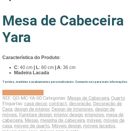
Mesa de Cabeceira
Yara
Característica do Produto
:
C
: 40 cm
| L
: 60 cm
| A
: 36 cm
Madeira Lacada
Tecidos, medidas e acabamentos personalizáveis. Contacte-nos para mais informações.
Solicitar Orçamento
REF:
QO-MC-YA-00
Categorias:
Mesas de Cabeceira
,
Quarto
Etiquetas:
casa decor
,
contract
,
decoração
,
Decoração de
Casa
,
design de interior
,
Design de Interiores
,
design de
móveis
,
Furniture design
,
interior design
,
interiores
,
mesa de
cabeceira
,
Mesas
,
mesinha de cabeceira
,
móveis
,
móveis de
casa
,
móveis de quarto
,
Móveis design
,
móveis lacados
,