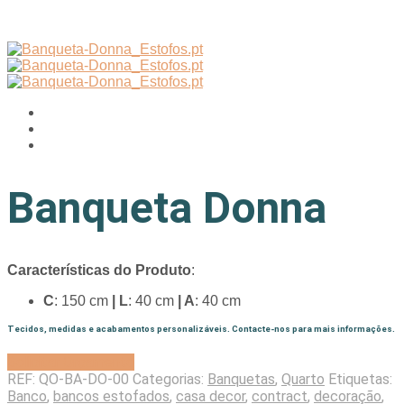
Banqueta Donna
Características do Produto
:
C
: 150 cm
| L
: 40 cm
| A
: 40 cm
Tecidos, medidas e acabamentos personalizáveis. Contacte-nos para mais informações.
Solicitar Orçamento
REF:
QO-BA-DO-00
Categorias:
Banquetas
,
Quarto
Etiquetas:
Banco
,
bancos estofados
,
casa decor
,
contract
,
decoração
,