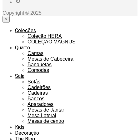
Copyright © 2025
×
Coleções
Coleção HERA
COLEÇÃO MAGNUS
Quarto
Camas
Mesas de Cabeceira
Banquetas
Comodas
Sala
Sofás
Cadeirões
Cadeiras
Bancos
Aparadores
Mesas de Jantar
Mesa Lateral
Mesas de centro
Kids
Decoração
The Blog