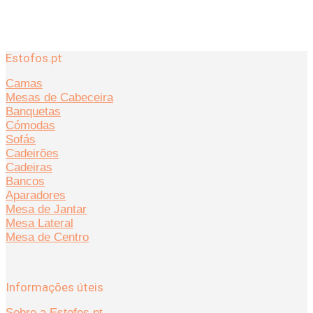
Estofos.pt
Camas
Mesas de Cabeceira
Banquetas
Cómodas
Sofás
Cadeirões
Cadeiras
Bancos
Aparadores
Mesa de Jantar
Mesa Lateral
Mesa de Centro
Informações úteis
Sobre a Estofos.pt