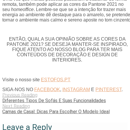
remota, também pode aplicar as cores da Pantone 2021 no
seu
homeoffice
. Lembre-se que se a intenção for trazer mais
energia ao ambiente dê destaque para o amarelo, se pretend
tornar o ambiente mais calmo e sereno aposte no tom cinzento
ENTÃO, QUAL A SUA OPINIÃO SOBRE AS CORES DA
PANTONE 2021? SE DESEJA MANTER-SE INSPIRADO,
FIQUE ATENTO AO NOSSO BLOG PARA TER MAIS
CONTEÚDOS DE DECORAÇÃO E DESIGN DE
INTERIORES.
Visite o nosso site
ESTOFOS.PT
SIGA-NOS NO
FACEBOOK
,
INSTAGRAM
E
PINTEREST
.
Previous Reading
Diferentes Tipos De Sofás E Suas Funcionalidades
Next Reading
Camas de Casal: Dicas Para Escolher O Modelo Ideal
Leave a Reply