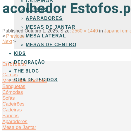
CADEIRAS
acolhedor Estofos.p
BANCOS
APARADORES
MESAS DE JANTAR
Published
Outubro 1, 2025
. Size:
2560 × 1440
in
Japandi em c
MESA LATERAL
<
Previous
Next
>
MESAS DE CENTRO
KIDS
DECORAÇÃO
Estofos.pt
THE BLOG
Camas
GUIA DE TECIDOS
Mesas de Cabeceira
Banquetas
Cómodas
Sofás
Cadeirões
Cadeiras
Bancos
Aparadores
Mesa de Jantar