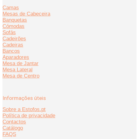
Camas
Mesas de Cabeceira
Banquetas
Cómodas
Sofás
Cadeirões
Cadeiras
Bancos
Aparadores
Mesa de Jantar
Mesa Lateral
Mesa de Centro
Informações úteis
Sobre a Estofos.pt
Política de privacidade
Contactos
Catálogo
FAQS