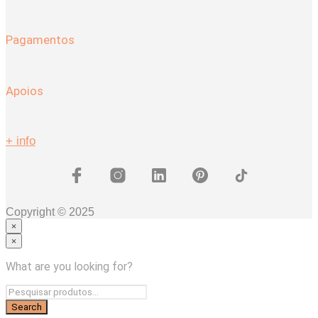
Pagamentos
Apoios
+ info
Copyright © 2025
×
×
Coleções
Coleção HERA
What are you looking for?
COLEÇÃO MAGNUS
Quarto
Camas
Mesas de Cabeceira