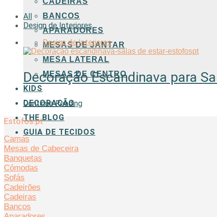
CADEIRAS
BANCOS
All
Design de Interiores
APARADORES
Design de Interiores
MESAS DE JANTAR
MESA LATERAL
Decoração Escandinava para Sal
MESAS DE CENTRO
KIDS
DECORAÇÃO
Continue Reading
THE BLOG
Estofos.pt
GUIA DE TECIDOS
Camas
Mesas de Cabeceira
Banquetas
Cómodas
Sofás
Cadeirões
Cadeiras
Bancos
Aparadores