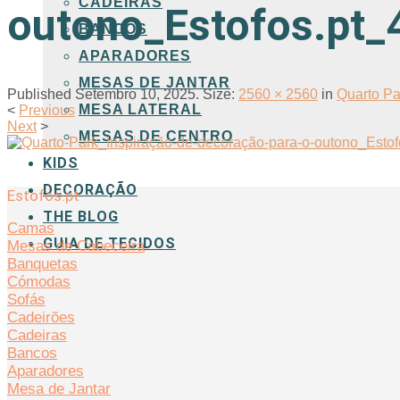
CADEIRAS
outono_Estofos.pt_
BANCOS
APARADORES
MESAS DE JANTAR
Published
Setembro 10, 2025
. Size:
2560 × 2560
in
Quarto Pa
MESA LATERAL
<
Previous
Next
>
MESAS DE CENTRO
KIDS
DECORAÇÃO
Estofos.pt
THE BLOG
Camas
GUIA DE TECIDOS
Mesas de Cabeceira
Banquetas
Cómodas
Sofás
Cadeirões
Cadeiras
Bancos
Aparadores
Mesa de Jantar