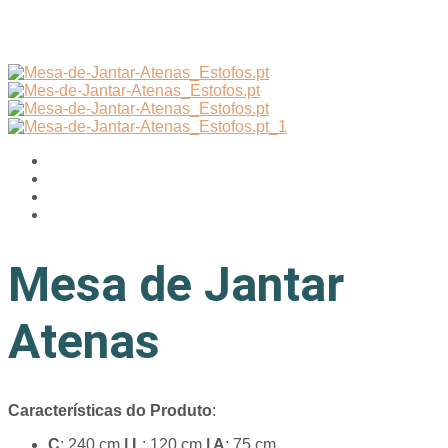
Mesa de Jantar
Atenas
Características do Produto
:
C
: 240 cm
| L
: 120 cm
| A
: 75 cm