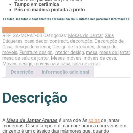
Tampo
em
cerâmica
Pés
em
madeira pintada
a
preto
Tecidos, medidas e acabamentos personalizáveis. Contacte-nos para mais informações.
Solicitar Orçamento
REF:
SA-MO-AT-00
Categorias:
Mesas de Jantar
,
Sala
Etiquetas:
casa decor
,
contract
,
decoração
,
Decoração de
Casa
,
design de interior
,
Design de Interiores
,
design de
móveis
,
Furniture design
,
interior design
,
mesa
,
mesa de jantar
,
mesa de sala de jantar
,
Mesas
,
móveis
,
móveis de casa
,
Móveis design
,
móveis para casa
,
sala de jantar
Descrição
Informação adicional
Descrição
A
Mesa de Jantar Atenas
é uma ode às
salas
de jantar
modernas. O seu tampo em mármore branca com veios em
cinzento é um clássico das mármores que, quando