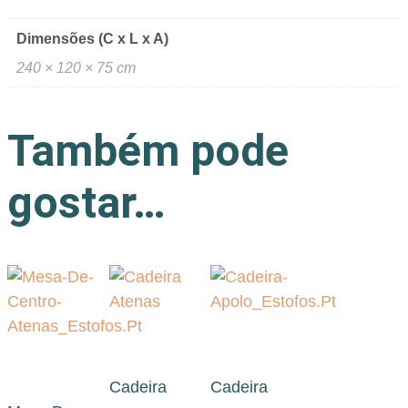
Dimensões (C x L x A)
240 × 120 × 75 cm
Também pode
gostar…
Cadeira
Cadeira