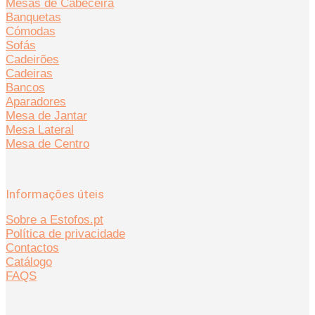
Mesas de Cabeceira
Banquetas
Cómodas
Sofás
Cadeirões
Cadeiras
Bancos
Aparadores
Mesa de Jantar
Mesa Lateral
Mesa de Centro
Informações úteis
Sobre a Estofos.pt
Política de privacidade
Contactos
Catálogo
FAQS