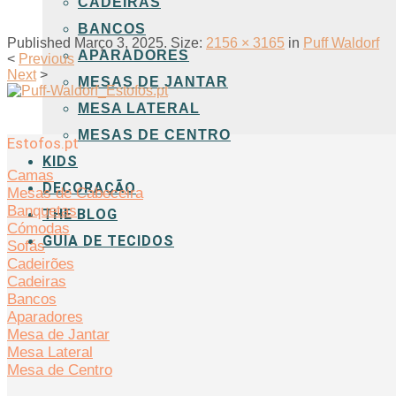
CADEIRAS
BANCOS
Published
Março 3, 2025
. Size:
2156 × 3165
in
Puff Waldorf
APARADORES
<
Previous
Next
>
MESAS DE JANTAR
MESA LATERAL
MESAS DE CENTRO
Estofos.pt
KIDS
Camas
DECORAÇÃO
Mesas de Cabeceira
Banquetas
THE BLOG
Cómodas
GUIA DE TECIDOS
Sofás
Cadeirões
Cadeiras
Bancos
Aparadores
Mesa de Jantar
Mesa Lateral
Mesa de Centro