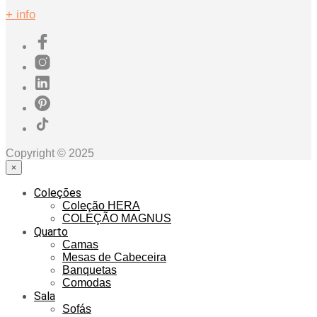
+ info
Copyright © 2025
×
Coleções
Coleção HERA
COLEÇÃO MAGNUS
Quarto
Camas
Mesas de Cabeceira
Banquetas
Comodas
Sala
Sofás