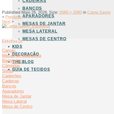
CADEIRAS
BANCOS
Published
Maio 26, 2026
. Size:
2080 × 2080
in
Cama Savoy
APARADORES
<
Previous
Next
>
MESAS DE JANTAR
MESA LATERAL
MESAS DE CENTRO
Estofos.pt
KIDS
Camas
DECORAÇÃO
Mesas de Cabeceira
Banquetas
THE BLOG
Cómodas
GUIA DE TECIDOS
Sofás
Cadeirões
Cadeiras
Bancos
Aparadores
Mesa de Jantar
Mesa Lateral
Mesa de Centro