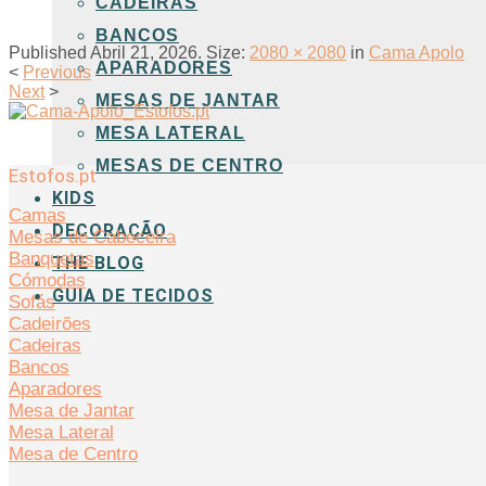
CADEIRAS
BANCOS
Published
Abril 21, 2026
. Size:
2080 × 2080
in
Cama Apolo
APARADORES
<
Previous
Next
>
MESAS DE JANTAR
MESA LATERAL
MESAS DE CENTRO
Estofos.pt
KIDS
Camas
DECORAÇÃO
Mesas de Cabeceira
Banquetas
THE BLOG
Cómodas
GUIA DE TECIDOS
Sofás
Cadeirões
Cadeiras
Bancos
Aparadores
Mesa de Jantar
Mesa Lateral
Mesa de Centro