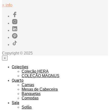
+ info
Copyright © 2025
×
Coleções
Coleção HERA
COLEÇÃO MAGNUS
Quarto
Camas
Mesas de Cabeceira
Banquetas
Comodas
Sala
Sofás